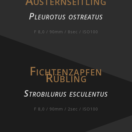
Austernseitling
Pleurotus ostreatus
F 8,0 / 90mm / 8sec / ISO100
Fichtenzapfen
Rübling
Strobilurus esculentus
F 8,0 / 90mm / 2sec / ISO100