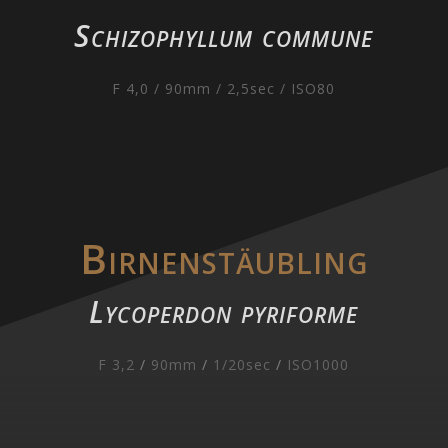
Schizophyllum commune
F 4,0 / 90mm / 2,5sec / ISO80
Birnenstäubling
Lycoperdon pyriforme
F 3,2
/
90mm
/
1/20sec
/
ISO1000