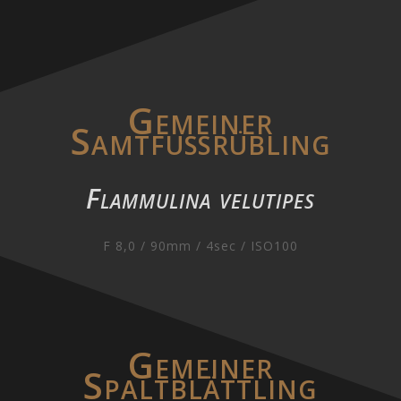
Gemeiner
Samtfußrübling
Flammulina velutipes
F 8,0 / 90mm / 4sec / ISO100
Gemeiner
Spaltblättling